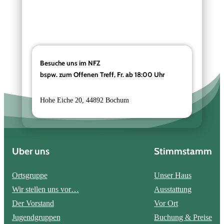
m
e
Besuche uns im NFZ
bspw. zum Offenen Treff, Fr. ab 18:00 Uhr
Hohe Eiche 20, 44892 Bochum
Über uns
Stimmstamm
Ortsgruppe
Unser Haus
Wir stellen uns vor…
Ausstattung
Der Vorstand
Vor Ort
Jugendgruppen
Buchung & Preise