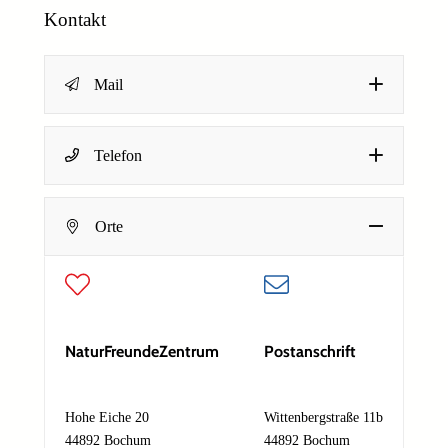
Kontakt
Mail
Telefon
Name
*
Orte
Dein Name
E-Mail-Adresse
*
NaturFreundeZentrum
Postanschrift
Deine E-Mail-Adresse
Hohe Eiche 20
Wittenbergstraße 11b
E
Nachricht
*
-
44892 Bochum
44892 Bochum