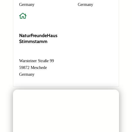
M
Germany
Germany
a
i
l
-
A
NaturFreundeHaus
d
Stimmstamm
r
e
Absenden
s
s
Warsteiner Straße 99
e
59872 Meschede
N
Germany
a
c
h
r
i
c
h
t
N
a