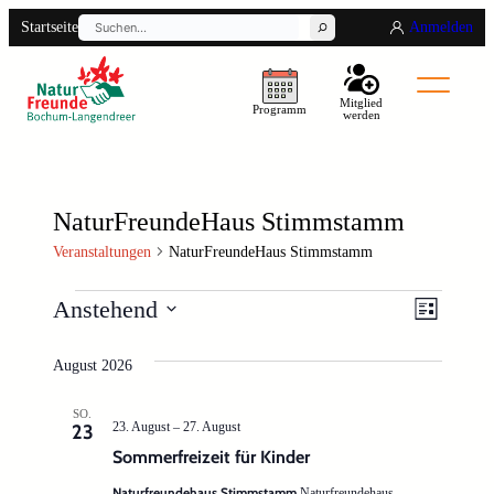
Suchen
Startseite
Anmelden
Mitglied
Programm
werden
NaturFreundeHaus Stimmstamm
Veranstaltungen
NaturFreundeHaus Stimmstamm
Veranstaltungen
Ansicht
Verans
Anstehend
Liste
Navigat
Ansich
Datum
August 2026
Naviga
wählen.
SO.
23. August
–
27. August
23
Sommerfreizeit für Kinder
Naturfreundehaus Stimmstamm
Naturfreundehaus