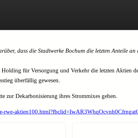
über, dass die Stadtwerke Bochum die letzten Anteile an
 Holding für Versorgung und Verkehr die letzten Aktien d
stieg überfällig gewesen.
tte zur Dekarbonisierung ihres Strommixes gehen.
uft-letzte-rwe-aktien100.html?fbclid=IwAR3WhqOcvnh0