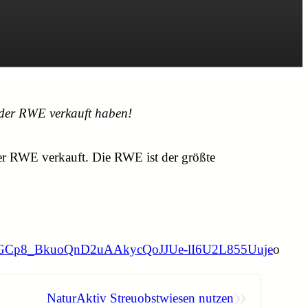
 der RWE verkauft haben!
er RWE verkauft. Die RWE ist der größte
CfrngatGCp8_BkuoQnD2uAAkycQoJJUe-lI6U2L855Uuje
o
»
NaturAktiv Streuobstwiesen nutzen