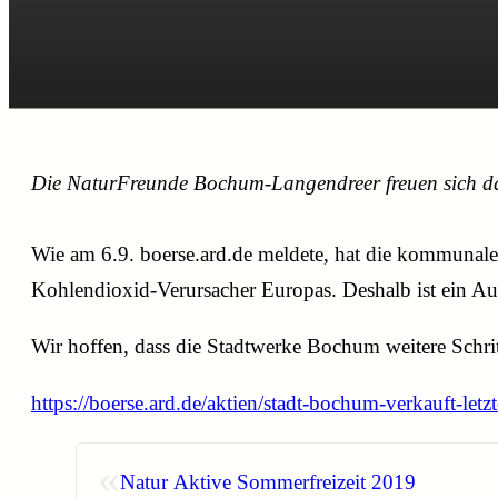
Die NaturFreunde Bochum-Langendreer freuen sich dar
Wie am 6.9. boerse.ard.de meldete, hat die kommunale
Kohlendioxid-Verursacher Europas. Deshalb ist ein Aus
Wir hoffen, dass die Stadtwerke Bochum weitere Schri
https://boerse.ard.de/aktien/stadt-bochum-verka
«
Natur Aktive Sommerfreizeit 2019