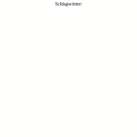
Schlagwörter:
Nachruf
«
Langendreerer NaturFreunde
sprechen mit internationalen
KlimaAktivist*innnen
»
NaturAktiv: NaturFreunde
Eltern-Kind Gruppe geht an den
Start!