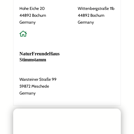
h
Hohe Eiche 20
Wittenbergstraße 11b
r
44892 Bochum
44892 Bochum
i
Absenden
Germany
Germany
c
h
t
E
-
NaturFreundeHaus
M
Stimmstamm
a
i
l
Warsteiner Straße 99
-
59872 Meschede
A
Germany
d
r
e
s
s
e