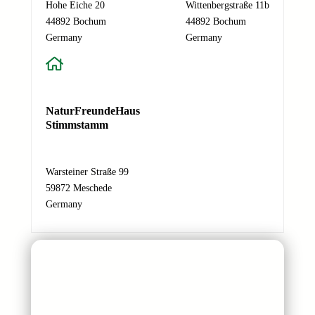
Hohe Eiche 20
Wittenbergstraße 11b
r
44892 Bochum
44892 Bochum
i
Absenden
Germany
Germany
c
h
t
E
-
NaturFreundeHaus
M
Stimmstamm
a
i
l
Warsteiner Straße 99
-
59872 Meschede
A
Germany
d
r
e
s
s
e