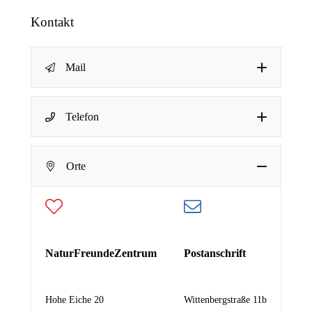
Kontakt
Mail
Name
*
Telefon
Dein Name
Orte
E-Mail-Adresse
*
Deine E-Mail-Adresse
N
Nachricht
*
NaturFreundeZentrum
Postanschrift
a
c
h
Hohe Eiche 20
Wittenbergstraße 11b
r