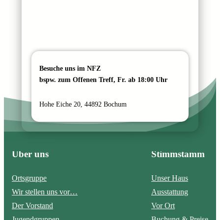
m
e
Besuche uns im NFZ
bspw. zum Offenen Treff, Fr. ab 18:00 Uhr
Hohe Eiche 20, 44892 Bochum
Über uns
Stimmstamm
Ortsgruppe
Unser Haus
Wir stellen uns vor…
Ausstattung
Der Vorstand
Vor Ort
Jugendgruppen
Buchung & Preise