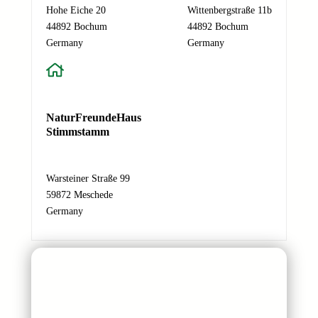
d
Hohe Eiche 20
Wittenbergstraße 11b
r
44892 Bochum
44892 Bochum
e
Germany
Germany
s
s
e
N
NaturFreundeHaus
a
Stimmstamm
c
h
r
Warsteiner Straße 99
i
59872 Meschede
c
Germany
h
t
N
a
m
e