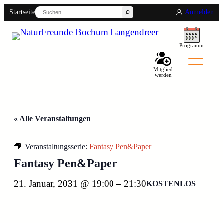
Suchen
Startseite
Anmelden
Programm
Mitglied
werden
« Alle Veranstaltungen
Veranstaltungsserie:
Fantasy Pen&Paper
Fantasy Pen&Paper
Back
21. Januar, 2031 @ 19:00
–
21:30
KOSTENLOS