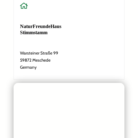
d
r
e
s
s
NaturFreundeHaus
e
Stimmstamm
N
a
Absenden
m
Warsteiner Straße 99
e
59872 Meschede
Germany