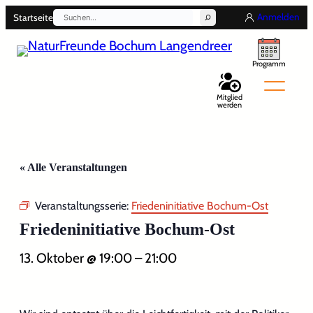
Suchen
Anmelden
Startseite
Programm
Mitglied
werden
Back
« Alle Veranstaltungen
Veranstaltungsserie:
Friedeninitiative Bochum-Ost
Friedeninitiative Bochum-Ost
13. Oktober @ 19:00
–
21:00