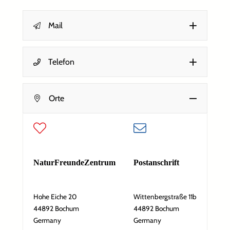
Mail
Telefon
N
*
Name
a
c
h
Orte
r
i
Dein Name
c
h
*
E-Mail-Adresse
t
E
NaturFreundeZentrum
Postanschrift
-
M
Deine E-Mail-Adresse
a
i
Hohe Eiche 20
Wittenbergstraße 11b
l
*
Nachricht
44892 Bochum
44892 Bochum
-
Germany
Germany
A