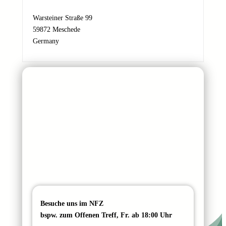
d
r
Warsteiner Straße 99
e
59872 Meschede
s
Germany
s
e
Besuche uns im NFZ
bspw. zum Offenen Treff, Fr. ab 18:00 Uhr