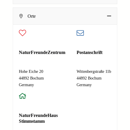
c
E-Mail-Adresse
*
h
Deine E-Mail-Adresse
Orte
r
Nachricht
*
i
Absenden
c
h
t
N
NaturFreundeZentrum
Postanschrift
a
m
e
Hohe Eiche 20
Wittenbergstraße 11b
E
44892 Bochum
44892 Bochum
-
Germany
Germany
M
a
i
l
NaturFreundeHaus
-
Stimmstamm
A