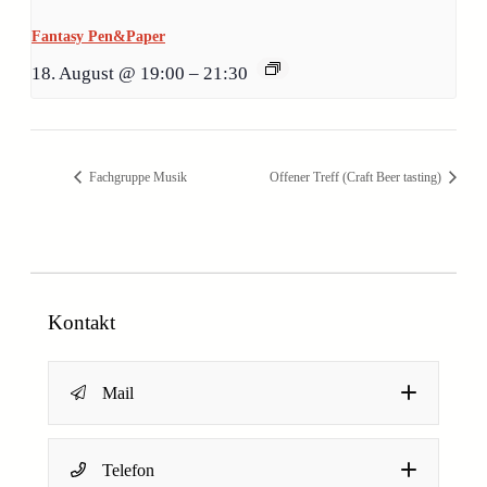
Fantasy Pen&Paper
18. August @ 19:00
–
21:30
Fachgruppe Musik
Offener Treff (Craft Beer tasting)
Kontakt
Mail
N
Name
*
Telefon
a
Dein Name