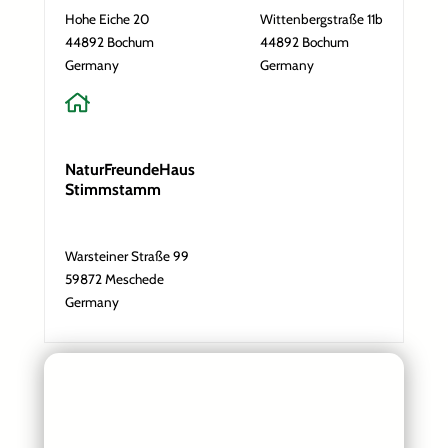
c
Hohe Eiche 20
Wittenbergstraße 11b
h
Nachricht
*
44892 Bochum
44892 Bochum
r
i
Germany
Germany
c
h
t
E
-
NaturFreundeHaus
M
Stimmstamm
a
i
Absenden
l
-
Warsteiner Straße 99
A
59872 Meschede
d
Germany
r
e
s
s
e