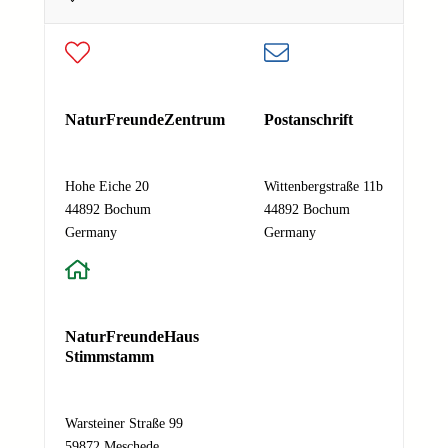
N
E-Mail-Adresse
*
a
m
e
Deine E-Mail-Adresse
N
Nachricht
*
a
NaturFreundeZentrum
Postanschrift
c
h
Hohe Eiche 20
Wittenbergstraße 11b
r
44892 Bochum
44892 Bochum
i
Absenden
Germany
Germany
c
h
t
E
-
NaturFreundeHaus
M
Stimmstamm
a
i
l
Warsteiner Straße 99
-
59872 Meschede