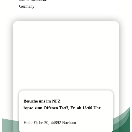
A
Germany
d
r
e
s
s
e
Besuche uns im NFZ
bspw. zum Offenen Treff, Fr. ab 18:00 Uhr
Hohe Eiche 20, 44892 Bochum