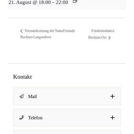
21. August @ 18:00
–
22:00
Friedeninitiative
Vorstandssitzung der NaturFreunde
Bochum-Langendreer
Bochum-Ost
Kontakt
Mail
N
Name
*
Telefon
a
m