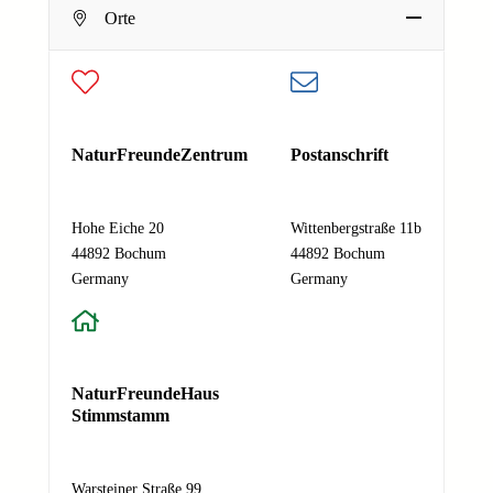
e
Dein Name
Orte
N
E-Mail-Adresse
*
a
c
h
Deine E-Mail-Adresse
r
Nachricht
*
i
NaturFreundeZentrum
Postanschrift
c
h
t
Hohe Eiche 20
Wittenbergstraße 11b
E
44892 Bochum
44892 Bochum
Absenden
-
Germany
Germany
M
a
i
l
NaturFreundeHaus
-
Stimmstamm
A
d
r
Warsteiner Straße 99