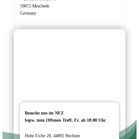
e
59872 Meschede
s
Germany
s
e
Besuche uns im NFZ
bspw. zum Offenen Treff, Fr. ab 18:00 Uhr
Hohe Eiche 20, 44892 Bochum