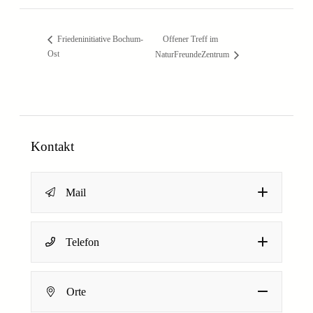
Offener Treff im
Friedeninitiative Bochum-
Ost
NaturFreundeZentrum
Kontakt
Mail
Name
*
Telefon
Dein Name
Orte
N
E-Mail-Adresse
*