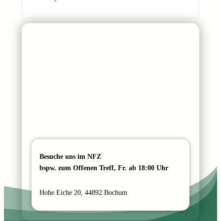
d
r
e
s
s
e
Besuche uns im NFZ
bspw. zum Offenen Treff, Fr. ab 18:00 Uhr
Hohe Eiche 20, 44892 Bochum