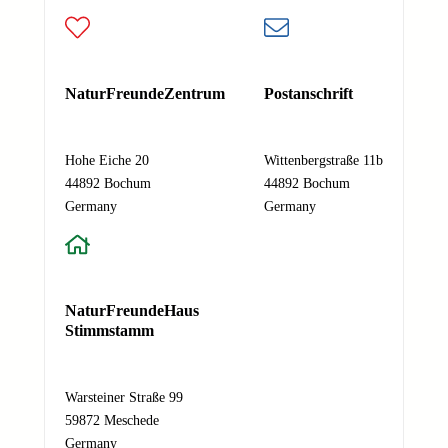
a
m
e
Deine E-Mail-Adresse
N
Nachricht
*
a
NaturFreundeZentrum
Postanschrift
c
h
Hohe Eiche 20
Wittenbergstraße 11b
r
44892 Bochum
44892 Bochum
i
Absenden
Germany
Germany
c
h
t
E
-
NaturFreundeHaus
M
Stimmstamm
a
i
l
Warsteiner Straße 99
-
59872 Meschede
A
Germany