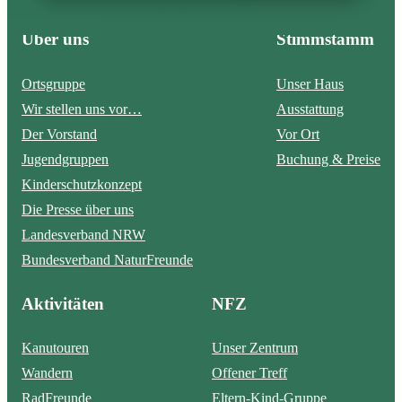
Über uns
Stimmstamm
Ortsgruppe
Unser Haus
Wir stellen uns vor…
Ausstattung
Der Vorstand
Vor Ort
Jugendgruppen
Buchung & Preise
Kinderschutzkonzept
Die Presse über uns
Landesverband NRW
Bundesverband NaturFreunde
Aktivitäten
NFZ
Kanutouren
Unser Zentrum
Wandern
Offener Treff
RadFreunde
Eltern-Kind-Gruppe