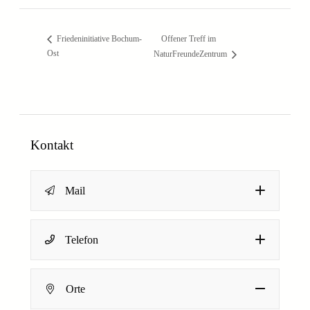
Offener Treff im
Friedeninitiative Bochum-
Ost
NaturFreundeZentrum
Kontakt
Mail
Name
*
Telefon
Dein Name
Orte
E
E-Mail-Adresse
*