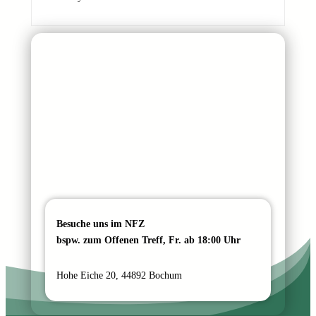
h
t
N
a
m
e
Besuche uns im NFZ
bspw. zum Offenen Treff, Fr. ab 18:00 Uhr
Hohe Eiche 20, 44892 Bochum