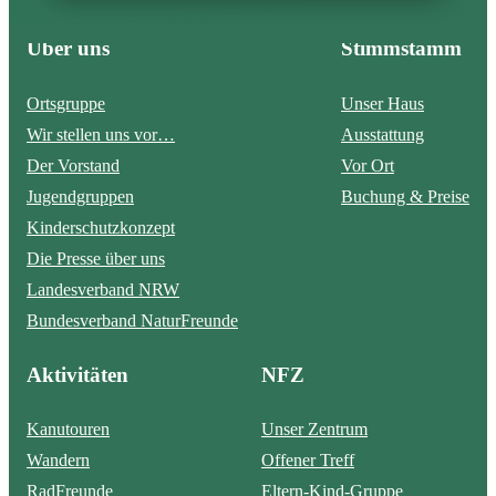
Über uns
Stimmstamm
Ortsgruppe
Unser Haus
Wir stellen uns vor…
Ausstattung
Der Vorstand
Vor Ort
Jugendgruppen
Buchung & Preise
Kinderschutzkonzept
Die Presse über uns
Landesverband NRW
Bundesverband NaturFreunde
Aktivitäten
NFZ
Kanutouren
Unser Zentrum
Wandern
Offener Treff
RadFreunde
Eltern-Kind-Gruppe