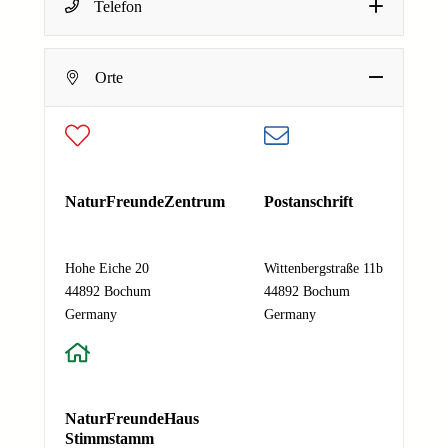
Telefon
Dein Name
E-Mail-Adresse
*
Deine E-Mail-Adresse
Orte
N
Nachricht
*
a
Absenden
m
e
N
a
NaturFreundeZentrum
Postanschrift
c
h
r
Hohe Eiche 20
Wittenbergstraße 11b
i
44892 Bochum
44892 Bochum
c
Germany
Germany
h
t
E
-
NaturFreundeHaus
M
Stimmstamm