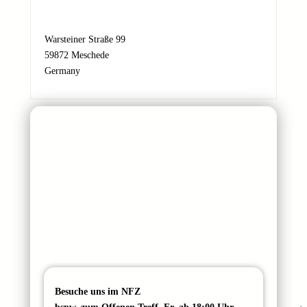
a
i
l
Warsteiner Straße 99
-
59872 Meschede
A
Germany
d
r
e
s
s
e
Besuche uns im NFZ