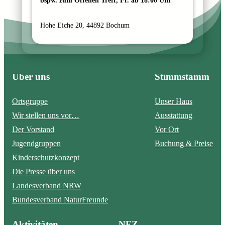
bspw. zum Offenen Treff, Fr. ab 18:00 Uhr
Hohe Eiche 20, 44892 Bochum
Über uns
Stimmstamm
Ortsgruppe
Unser Haus
Wir stellen uns vor…
Ausstattung
Der Vorstand
Vor Ort
Jugendgruppen
Buchung & Preise
Kinderschutzkonzept
Die Presse über uns
Landesverband NRW
Bundesverband NaturFreunde
Aktivitäten
NFZ