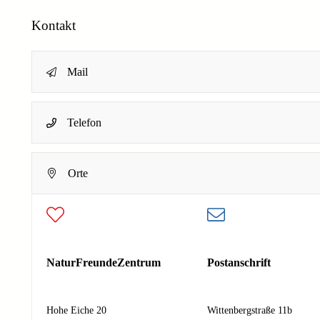
Kontakt
Mail
N
Name
*
Telefon
a
c
h
Dein Name
Orte
r
E-Mail-Adresse
*
i
c
h
Deine E-Mail-Adresse
t
Nachricht
*
E
NaturFreundeZentrum
Postanschrift
-
M
a
Hohe Eiche 20
Wittenbergstraße 11b