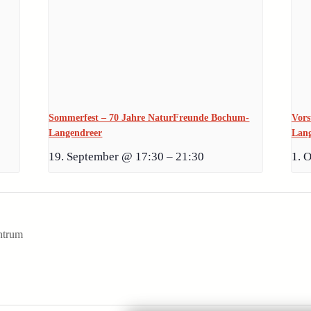
Sommerfest – 70 Jahre NaturFreunde Bochum-
Vors
Langendreer
Lang
19. September @ 17:30
–
21:30
1. 
ntrum