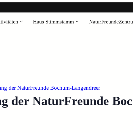
tivitäten
Haus Stimmstamm
NaturFreundeZentr
zung der NaturFreunde Bochum-Langendreer
ung der NaturFreunde Bo