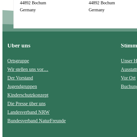
i
44892 Bochum
44892 Bochum
Absenden
l
Germany
Germany
-
A
d
r
Über uns
Stim
e
s
s
Ortsgruppe
Unser H
e
Wir stellen uns vor…
Ausstat
N
Der Vorstand
Vor Ort
a
Jugendgruppen
Buchung
m
e
Kinderschutzkonzept
Die Presse über uns
Landesverband NRW
Bundesverband NaturFreunde