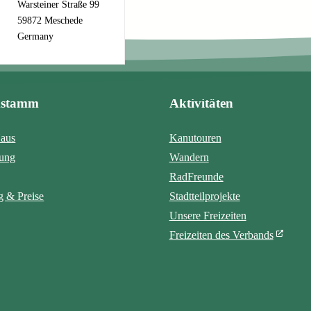
Warsteiner Straße 99
59872 Meschede
Germany
mstamm
Aktivitäten
aus
Kanutouren
tung
Wandern
RadFreunde
 & Preise
Stadtteilprojekte
Unsere Freizeiten
Freizeiten des Verbands