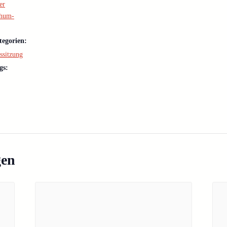
er
chum-
tegorien:
ssitzung
gs:
gen