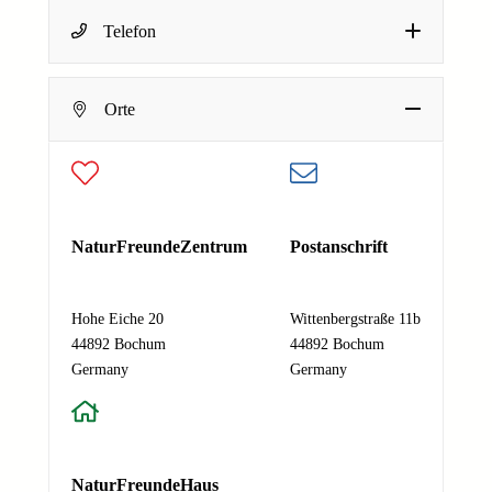
Name
*
Telefon
Dein Name
E-Mail-Adresse
*
Deine E-Mail-Adresse
Orte
N
Nachricht
*
a
Absenden
m
e
E
-
NaturFreundeZentrum
Postanschrift
M
a
i
Hohe Eiche 20
Wittenbergstraße 11b
l
44892 Bochum
44892 Bochum
-
Germany
Germany
A
d
r
e
NaturFreundeHaus