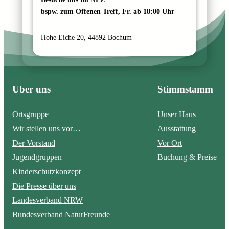
bspw. zum Offenen Treff, Fr. ab 18:00 Uhr
Hohe Eiche 20, 44892 Bochum
Über uns
Stimmstamm
Ortsgruppe
Unser Haus
Wir stellen uns vor…
Ausstattung
Der Vorstand
Vor Ort
Jugendgruppen
Buchung & Preise
Kinderschutzkonzept
Die Presse über uns
Landesverband NRW
Bundesverband NaturFreunde