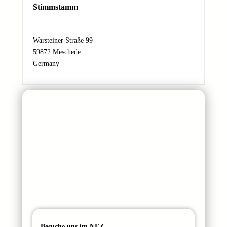
s
Stimmstamm
s
e
N
Warsteiner Straße 99
a
59872 Meschede
c
Germany
h
r
i
c
h
t
Besuche uns im NFZ