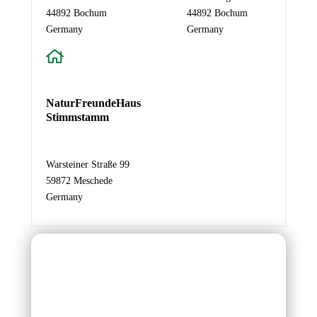
44892 Bochum
44892 Bochum
r
Absenden
Germany
Germany
e
s
s
e
N
NaturFreundeHaus
a
Stimmstamm
c
h
r
Warsteiner Straße 99
i
59872 Meschede
c
Germany
h
t
N
a
m
e