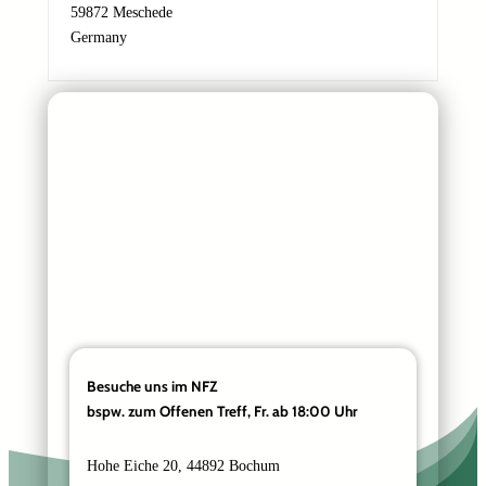
c
59872 Meschede
h
Germany
r
i
c
h
t
Besuche uns im NFZ
bspw. zum Offenen Treff, Fr. ab 18:00 Uhr
Hohe Eiche 20, 44892 Bochum