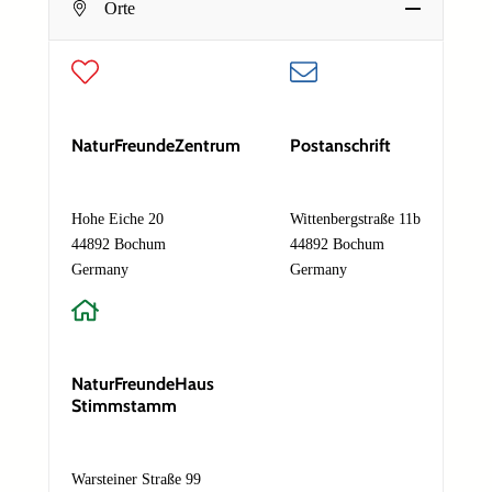
Orte
Dein Name
E
E-Mail-Adresse
*
-
M
a
NaturFreundeZentrum
Postanschrift
i
l
Deine E-Mail-Adresse
-
Hohe Eiche 20
Wittenbergstraße 11b
A
Nachricht
*
44892 Bochum
44892 Bochum
d
r
Germany
Germany
e
s
s
e
N
NaturFreundeHaus
a
Stimmstamm
m
e
Absenden
N
a
Warsteiner Straße 99