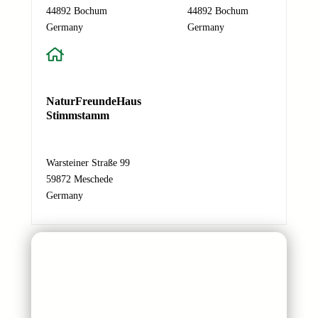
44892 Bochum
44892 Bochum
l
Absenden
Germany
Germany
-
A
d
r
e
NaturFreundeHaus
s
Stimmstamm
s
e
N
Warsteiner Straße 99
a
59872 Meschede
c
Germany
h
r
i
c
h
t