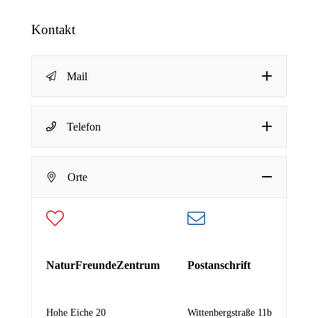
Kontakt
Mail
Name
*
Telefon
Dein Name
Orte
N
E-Mail-Adresse
*
a
m
e
Deine E-Mail-Adresse
E
Nachricht
*
-
NaturFreundeZentrum
Postanschrift
M
a
Hohe Eiche 20
Wittenbergstraße 11b
i