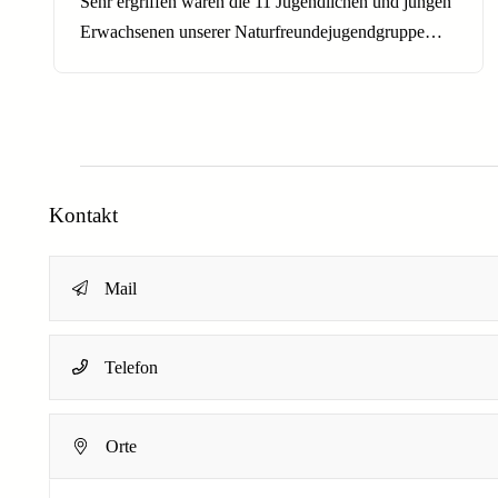
Sehr ergriffen waren die 11 Jugendlichen und jungen
Erwachsenen unserer Naturfreundejugendgruppe…
Kontakt
Mail
Name
*
Telefon
Dein Name
Orte
N
E-Mail-Adresse
*
a