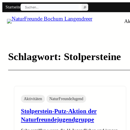
Suchen
Zum
Startseite
Inhalt
Back
Ak
springen
Schlagwort:
Stolpersteine
Aktivitäten
NaturFreundeJugend
Stolperstein-Putz-Aktion der
Naturfreundejugendgruppe