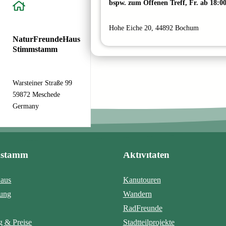
bspw. zum Offenen Treff, Fr. ab 18:0
Hohe Eiche 20, 44892 Bochum
NaturFreundeHaus
Stimmstamm
Warsteiner Straße 99
59872 Meschede
Germany
mstamm
Aktivitäten
aus
Kanutouren
tung
Wandern
RadFreunde
 & Preise
Stadtteilprojekte