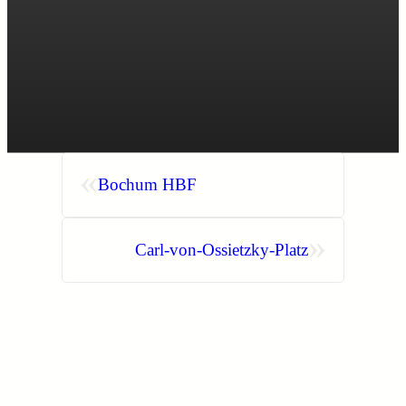
«
Bochum HBF
»
Carl-von-Ossietzky-Platz