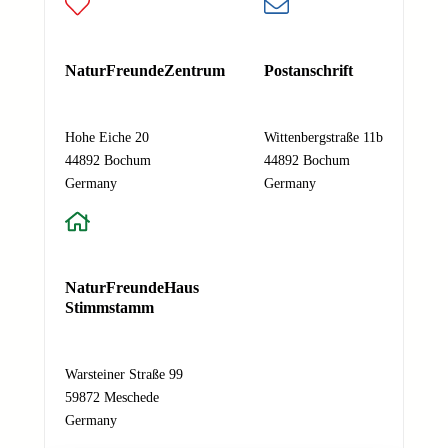
Deine E-Mail-Adresse
N
Nachricht
*
NaturFreundeZentrum
Postanschrift
a
m
e
Hohe Eiche 20
Wittenbergstraße 11b
E
44892 Bochum
44892 Bochum
-
Absenden
Germany
Germany
M
a
i
l
-
NaturFreundeHaus
A
Stimmstamm
d
r
e
Warsteiner Straße 99
s
59872 Meschede
s
Germany
e