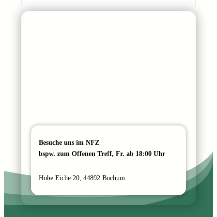
N
a
c
h
r
i
c
h
t
Besuche uns im NFZ
bspw. zum Offenen Treff, Fr. ab 18:00 Uhr
Hohe Eiche 20, 44892 Bochum