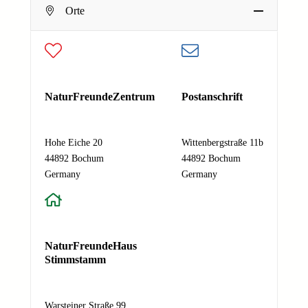
Dein Name
Orte
E-Mail-Adresse
*
Deine E-Mail-Adresse
E
Nachricht
*
NaturFreundeZentrum
Postanschrift
-
M
a
Hohe Eiche 20
Wittenbergstraße 11b
i
44892 Bochum
44892 Bochum
l
Absenden
Germany
Germany
-
A
d
r
e
NaturFreundeHaus
s
Stimmstamm
s
e
N
Warsteiner Straße 99