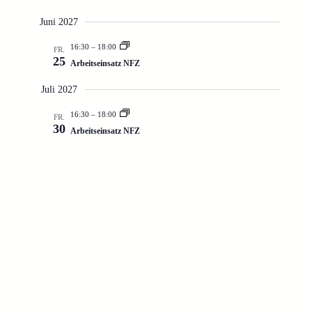
Juni 2027
16:30
–
18:00
FR.
25
Arbeitseinsatz NFZ
Juli 2027
16:30
–
18:00
FR.
30
Arbeitseinsatz NFZ
Veranstaltungen
Veranstaltun
Vorherige
Heute
Nächste
Kalender abonnieren