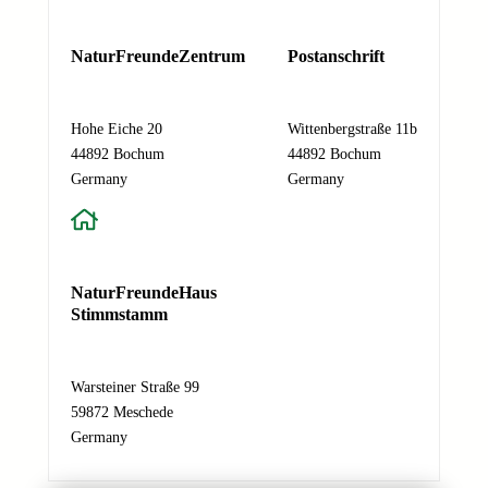
A
d
r
NaturFreundeZentrum
Postanschrift
e
s
s
Hohe Eiche 20
Wittenbergstraße 11b
e
44892 Bochum
44892 Bochum
N
Germany
Germany
a
m
e
N
NaturFreundeHaus
a
Stimmstamm
c
h
r
Warsteiner Straße 99
i
59872 Meschede
c
Germany
h
t