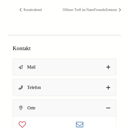
Kreativabend
Offener Treff im NaturFreundeZentrum
Kontakt
Mail
E
Name
*
Telefon
-
Dein Name
M
E-Mail-Adresse
*
a
Deine E-Mail-Adresse
Orte
i
Nachricht
*
l
Absenden
-