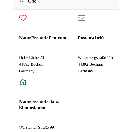
Orte
E-Mail-Adresse
*
Deine E-Mail-Adresse
E
Nachricht
*
NaturFreundeZentrum
Postanschrift
-
M
a
Hohe Eiche 20
Wittenbergstraße 11b
i
44892 Bochum
44892 Bochum
l
Absenden
Germany
Germany
-
A
d
r
e
NaturFreundeHaus
s
Stimmstamm
s
e
N
Warsteiner Straße 99