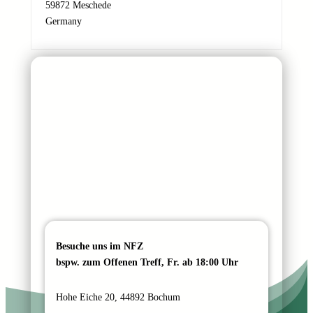
a
59872 Meschede
c
Germany
h
r
i
c
h
t
N
a
m
e
Besuche uns im NFZ
bspw. zum Offenen Treff, Fr. ab 18:00 Uhr
Hohe Eiche 20, 44892 Bochum