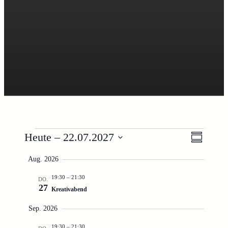
Veranstaltungen
Ansicht
Verans
Heute
 – 
22.07.2027
Zusamme
Navigat
Ansich
Datum
Aug. 2026
Naviga
auswählen.
19:30
–
21:30
DO.
27
Kreativabend
Sep. 2026
19:30
–
21:30