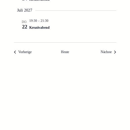
Juli 2027
19:30
–
21:30
DO.
22
Kreativabend
Veranstaltungen
Veranstaltun
Vorherige
Heute
Nächste
Kalender abonnieren
«
Vorstandssitzung der
NaturFreunde Bochum-