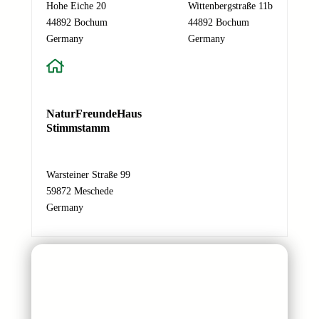
s
Hohe Eiche 20
Wittenbergstraße 11b
e
44892 Bochum
44892 Bochum
N
Germany
Germany
a
c
h
r
NaturFreundeHaus
i
Stimmstamm
c
h
t
Warsteiner Straße 99
N
59872 Meschede
a
Germany
m
e