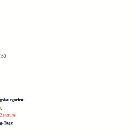
2030
0
gskategorien:
e
,
eZentrum
g-Tags:
d