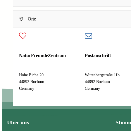
Dein Name
Orte
N
E-Mail-Adresse
*
a
m
e
Deine E-Mail-Adresse
E
Nachricht
*
-
NaturFreundeZentrum
Postanschrift
M
a
Hohe Eiche 20
Wittenbergstraße 11b
i
44892 Bochum
44892 Bochum
l
Absenden
Germany
Germany
-
A
d
r
e
Über uns
Stim
s
s