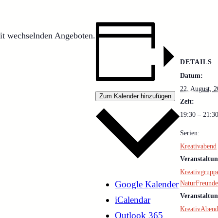
mit wechselnden Angeboten.
DETAILS
Datum:
22. August, 
Zum Kalender hinzufügen
Zeit:
19:30 – 21:3
Serien:
Kreativabend
Veranstaltun
Kreativgrupp
Google Kalender
NaturFreund
Veranstaltun
iCalendar
KreativAben
Outlook 365