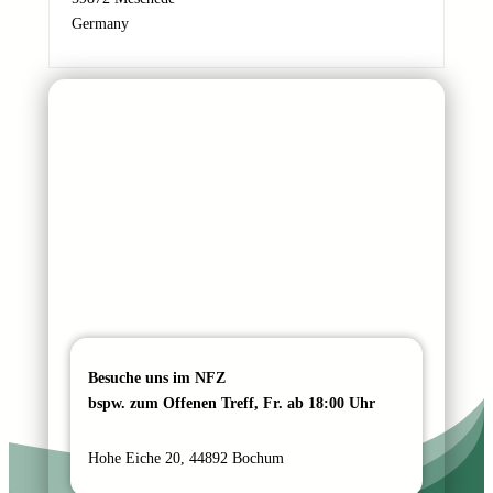
c
Germany
h
t
N
a
m
e
Besuche uns im NFZ
bspw. zum Offenen Treff, Fr. ab 18:00 Uhr
Hohe Eiche 20, 44892 Bochum