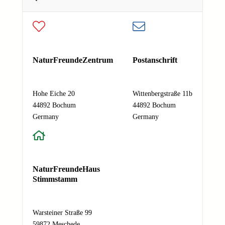
E
E-Mail-Adresse
*
-
M
a
Deine E-Mail-Adresse
i
Nachricht
*
l
NaturFreundeZentrum
Postanschrift
-
A
Hohe Eiche 20
Wittenbergstraße 11b
d
44892 Bochum
44892 Bochum
r
Absenden
Germany
Germany
e
s
s
e
N
NaturFreundeHaus
a
Stimmstamm
c
h
r
Warsteiner Straße 99
i
59872 Meschede