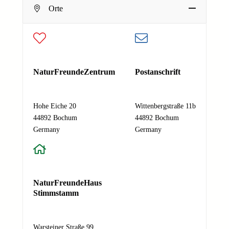
Dein Name
Orte
E-Mail-Adresse
*
Deine E-Mail-Adresse
N
Nachricht
*
NaturFreundeZentrum
Postanschrift
a
m
e
Hohe Eiche 20
Wittenbergstraße 11b
N
44892 Bochum
44892 Bochum
a
Absenden
Germany
Germany
c
h
r
i
c
NaturFreundeHaus
h
Stimmstamm
t
E
-
Warsteiner Straße 99