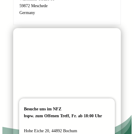
M
59872 Meschede
a
Germany
i
l
-
A
d
r
e
s
s
e
Besuche uns im NFZ
bspw. zum Offenen Treff, Fr. ab 18:00 Uhr
Hohe Eiche 20, 44892 Bochum