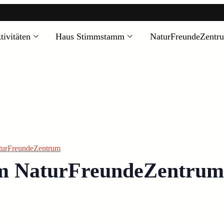
tivitäten
Haus Stimmstamm
NaturFreundeZentr
aturFreundeZentrum
 im NaturFreundeZentrum