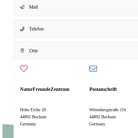
Mail
Name
*
Telefon
Dein Name
Orte
E-Mail-Adresse
*
Deine E-Mail-Adresse
N
Nachricht
*
NaturFreundeZentrum
Postanschrift
a
c
h
Hohe Eiche 20
Wittenbergstraße 11b
r
44892 Bochum
44892 Bochum
i
Absenden
Germany
Germany
c
h