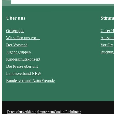
t
E
-
Über uns
Stim
M
a
i
Ortsgruppe
Unser H
l
Wir stellen uns vor…
Ausstat
-
Der Vorstand
Vor Ort
A
Jugendgruppen
Buchung
d
Kinderschutzkonzept
r
e
Die Presse über uns
s
Landesverband NRW
s
Bundesverband NaturFreunde
e
N
a
m
e
Datenschutzerklärung
Impressum
Cookie-Richtlinien