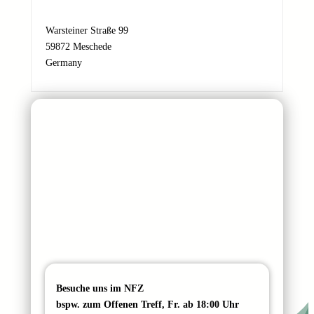
d
r
Warsteiner Straße 99
e
59872 Meschede
s
Germany
s
e
Besuche uns im NFZ
bspw. zum Offenen Treff, Fr. ab 18:00 Uhr