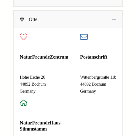
a
c
h
Dein Name
Orte
r
E-Mail-Adresse
*
i
c
h
Deine E-Mail-Adresse
t
Nachricht
*
N
NaturFreundeZentrum
Postanschrift
a
m
e
Hohe Eiche 20
Wittenbergstraße 11b
E
44892 Bochum
44892 Bochum
Absenden
-
Germany
Germany
M
a
i
l
NaturFreundeHaus
-
Stimmstamm
A