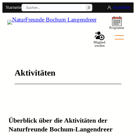
Suchen
Zum
Startseite
Anmelden
Inhalt
springen
Programm
Mitglied
werden
Aktivitäten
Überblick über die Aktivitäten der
Naturfreunde Bochum-Langendreer