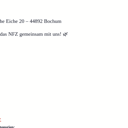
he Eiche 20 – 44892 Bochum
t das NFZ gemeinsam mit uns! 🌿
Z
tegorien: