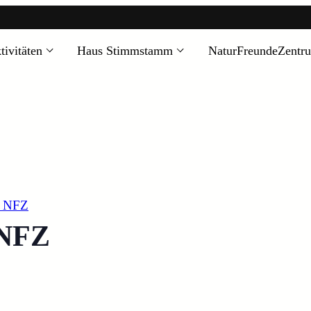
tivitäten
Haus Stimmstamm
NaturFreundeZentr
z NFZ
 NFZ