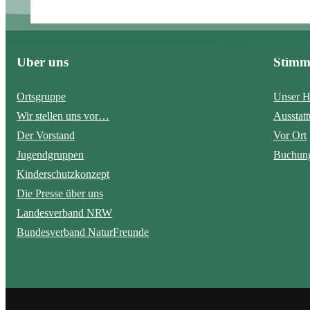
m
e
N
Über uns
Stim
a
c
h
Ortsgruppe
Unser H
r
Wir stellen uns vor…
Ausstat
i
Der Vorstand
Vor Ort
c
Jugendgruppen
Buchung
h
t
Kinderschutzkonzept
Die Presse über uns
Landesverband NRW
Bundesverband NaturFreunde