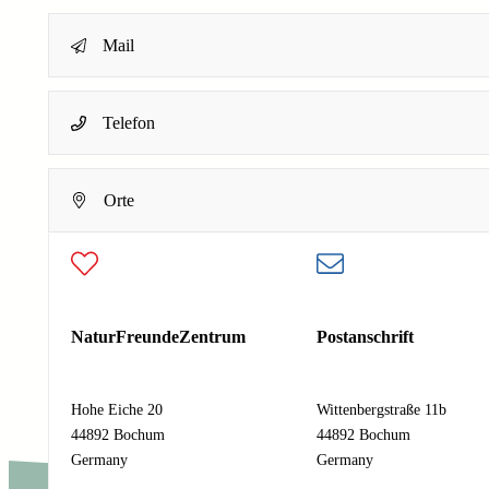
Mail
E
Name
*
Telefon
-
M
a
Dein Name
Orte
i
E-Mail-Adresse
*
l
-
A
Deine E-Mail-Adresse
d
Nachricht
*
r
NaturFreundeZentrum
Postanschrift
e
s
s
Hohe Eiche 20
Wittenbergstraße 11b
e
44892 Bochum
44892 Bochum
Absenden
N
Germany
Germany
a