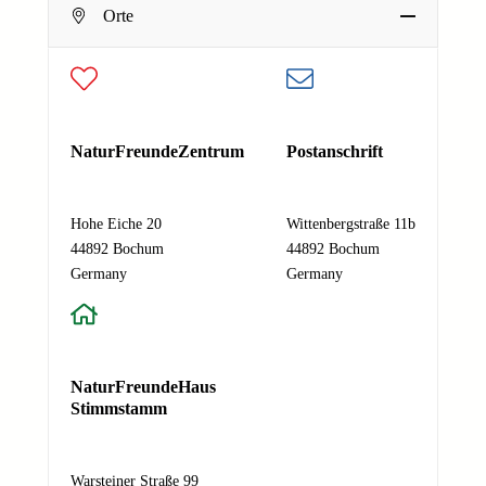
Orte
E-Mail-Adresse
*
Deine E-Mail-Adresse
E
Nachricht
*
NaturFreundeZentrum
Postanschrift
-
M
a
Hohe Eiche 20
Wittenbergstraße 11b
i
44892 Bochum
44892 Bochum
l
Absenden
Germany
Germany
-
A
d
r
e
NaturFreundeHaus
s
Stimmstamm
s
e
N
Warsteiner Straße 99