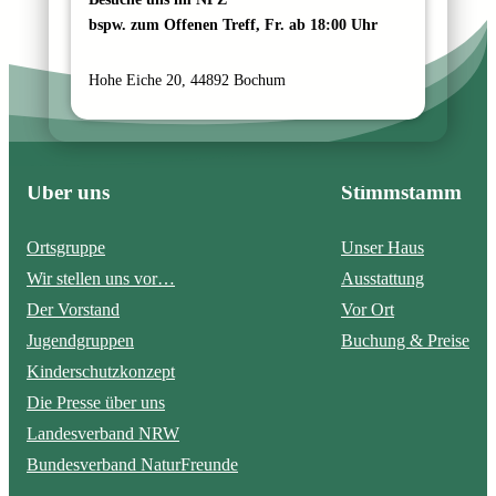
bspw. zum Offenen Treff, Fr. ab 18:00 Uhr
Hohe Eiche 20, 44892 Bochum
Über uns
Stimmstamm
Ortsgruppe
Unser Haus
Wir stellen uns vor…
Ausstattung
Der Vorstand
Vor Ort
Jugendgruppen
Buchung & Preise
Kinderschutzkonzept
Die Presse über uns
Landesverband NRW
Bundesverband NaturFreunde