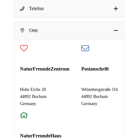
Name
*
Telefon
Dein Name
E-Mail-Adresse
*
Deine E-Mail-Adresse
Orte
E
Nachricht
*
-
Absenden
M
a
i
l
NaturFreundeZentrum
Postanschrift
-
A
d
Hohe Eiche 20
Wittenbergstraße 11b
r
44892 Bochum
44892 Bochum
e
Germany
Germany
s
s
e
N
NaturFreundeHaus