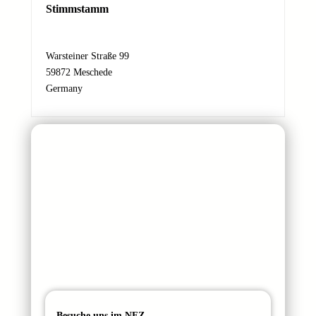
a
Stimmstamm
m
e
N
Warsteiner Straße 99
a
59872 Meschede
c
Germany
h
r
i
c
h
t
Besuche uns im NFZ