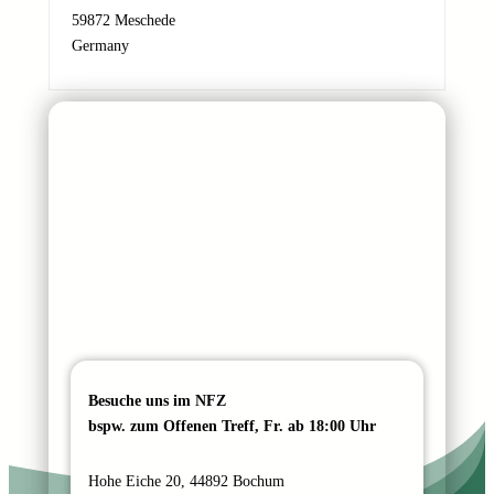
a
59872 Meschede
c
Germany
h
r
i
c
h
t
Besuche uns im NFZ
bspw. zum Offenen Treff, Fr. ab 18:00 Uhr
Hohe Eiche 20, 44892 Bochum