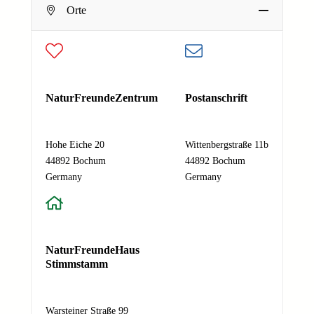
Orte
E
E-Mail-Adresse
*
-
M
a
Deine E-Mail-Adresse
i
Nachricht
*
l
NaturFreundeZentrum
Postanschrift
-
A
Hohe Eiche 20
Wittenbergstraße 11b
d
44892 Bochum
44892 Bochum
r
Absenden
Germany
Germany
e
s
s
e
N
NaturFreundeHaus
a
Stimmstamm
m
e
N
Warsteiner Straße 99