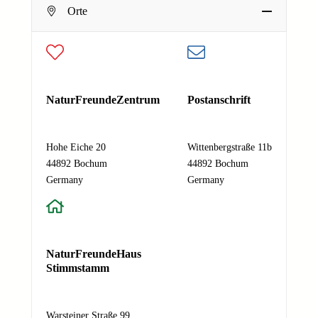
Dein Name
Orte
E-Mail-Adresse
*
Deine E-Mail-Adresse
N
Nachricht
*
NaturFreundeZentrum
Postanschrift
a
m
e
Hohe Eiche 20
Wittenbergstraße 11b
N
44892 Bochum
44892 Bochum
a
Absenden
Germany
Germany
c
h
r
i
c
NaturFreundeHaus
h
Stimmstamm
t
E
-
Warsteiner Straße 99