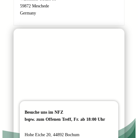
M
59872 Meschede
a
Germany
i
l
-
A
d
r
e
s
s
e
Besuche uns im NFZ
bspw. zum Offenen Treff, Fr. ab 18:00 Uhr
Hohe Eiche 20, 44892 Bochum