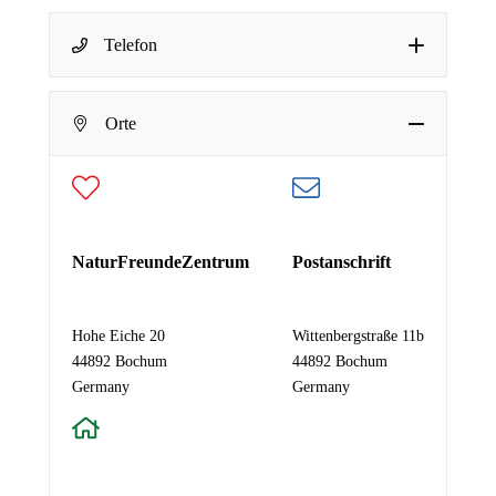
Name
*
Telefon
Dein Name
N
E-Mail-Adresse
*
a
Deine E-Mail-Adresse
Orte
c
Nachricht
*
h
Absenden
r
i
c
h
NaturFreundeZentrum
Postanschrift
t
N
a
Hohe Eiche 20
Wittenbergstraße 11b
m
44892 Bochum
44892 Bochum
e
Germany
Germany
E
-
M
a