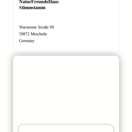
NaturFreundeHaus
i
Stimmstamm
l
-
A
Warsteiner Straße 99
d
59872 Meschede
r
Germany
e
s
s
e