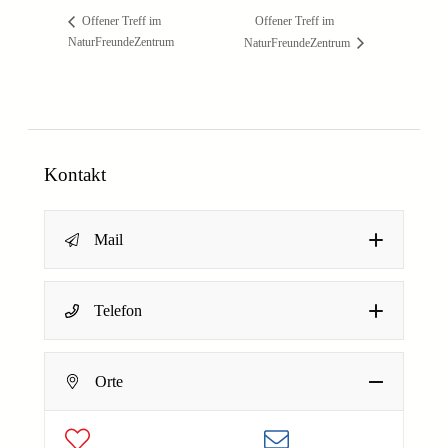
Offener Treff im
Offener Treff im
NaturFreundeZentrum
NaturFreundeZentrum
Kontakt
Mail
N
Name
*
Telefon
a
c
h
Dein Name
Orte
r
E-Mail-Adresse
*
i
c