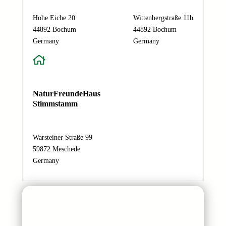
l
-
Hohe Eiche 20
Wittenbergstraße 11b
A
44892 Bochum
44892 Bochum
d
Germany
Germany
r
e
s
s
NaturFreundeHaus
e
Stimmstamm
N
a
c
Warsteiner Straße 99
h
59872 Meschede
r
Germany
i
c
h
t