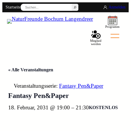
Suchen
Startseite
Anmelden
Programm
Mitglied
werden
« Alle Veranstaltungen
Veranstaltungsserie:
Fantasy Pen&Paper
Fantasy Pen&Paper
Back
18. Februar, 2031 @ 19:00
–
21:30
KOSTENLOS