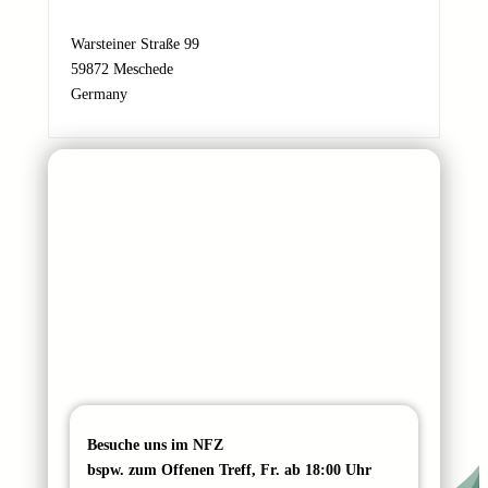
d
r
Warsteiner Straße 99
e
59872 Meschede
s
Germany
s
e
Besuche uns im NFZ
bspw. zum Offenen Treff, Fr. ab 18:00 Uhr