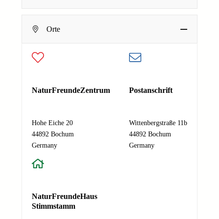
m
e
Dein Name
Orte
N
E-Mail-Adresse
*
a
c
h
Deine E-Mail-Adresse
r
Nachricht
*
i
NaturFreundeZentrum
Postanschrift
c
h
t
Hohe Eiche 20
Wittenbergstraße 11b
E
44892 Bochum
44892 Bochum
Absenden
-
Germany
Germany
M
a
i
l
NaturFreundeHaus
-
Stimmstamm
A