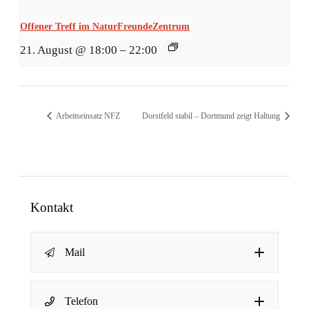
Offener Treff im NaturFreundeZentrum
21. August @ 18:00
–
22:00
Arbeitseinsatz NFZ
Dorstfeld stabil – Dortmund zeigt Haltung
Kontakt
Mail
N
Name
*
Telefon
a