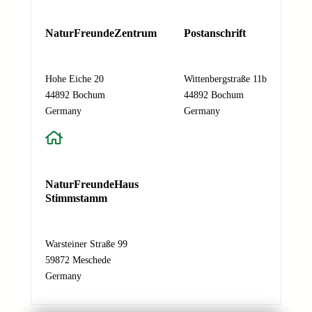
-
A
NaturFreundeZentrum
Postanschrift
d
r
e
Hohe Eiche 20
Wittenbergstraße 11b
s
44892 Bochum
44892 Bochum
s
Germany
Germany
e
N
a
m
NaturFreundeHaus
e
Stimmstamm
N
a
c
Warsteiner Straße 99
h
59872 Meschede
r
Germany
i
c