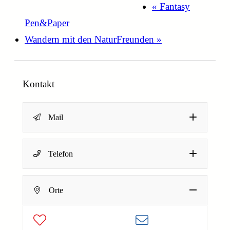
«
Fantasy
Pen&Paper
Wandern mit den NaturFreunden
»
Kontakt
Mail
Name
*
Telefon
Dein Name
E
E-Mail-Adresse
*
-
Deine E-Mail-Adresse
Orte
M
Nachricht
*
a
Absenden
i
l