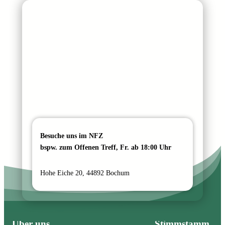
h
t
Besuche uns im NFZ
bspw. zum Offenen Treff, Fr. ab 18:00 Uhr
Hohe Eiche 20, 44892 Bochum
Über uns
Stimmstamm