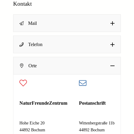
Kontakt
Mail
N
Name
*
Telefon
a
c
h
Dein Name
Orte
r
E-Mail-Adresse
*
i
c
h
Deine E-Mail-Adresse
t
Nachricht
*
N
NaturFreundeZentrum
Postanschrift
a
m
e
Hohe Eiche 20
Wittenbergstraße 11b
E
44892 Bochum
44892 Bochum
Absenden