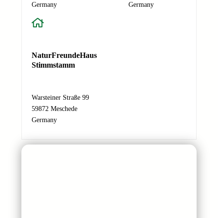
-
Germany
Germany
M
a
i
l
NaturFreundeHaus
-
Stimmstamm
A
d
r
Warsteiner Straße 99
e
59872 Meschede
s
Germany
s
e